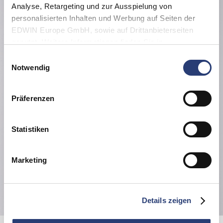
Analyse, Retargeting und zur Ausspielung von
personalisierten Inhalten und Werbung auf Seiten der
EDWIN Europe GmbH, sowie auf Drittanbieterseiten
genutzt. Weitere Informationen finden Sie in
den
Datenschutzhinweisen
. Sie können die Verwendung
Einwilligungsauswahl
von Cookies ablehnen oder jederzeit über Ihre Browser
Notwendig
Einstellungen anpassen.
Präferenzen
Statistiken
Marketing
Details zeigen