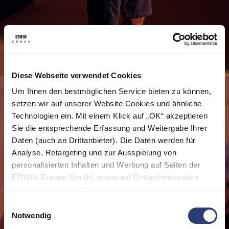
Diese Webseite verwendet Cookies
Um Ihnen den bestmöglichen Service bieten zu können,
setzen wir auf unserer Website Cookies und ähnliche
Technologien ein. Mit einem Klick auf „OK“ akzeptieren
Sie die entsprechende Erfassung und Weitergabe Ihrer
Daten (auch an Drittanbieter). Die Daten werden für
Analyse, Retargeting und zur Ausspielung von
personalisierten Inhalten und Werbung auf Seiten der
EDWIN Europe GmbH, sowie auf Drittanbieterseiten
genutzt. Weitere Informationen finden Sie in
den
Datenschutzhinweisen
. Sie können die Verwendung
Einwilligungsauswahl
von Cookies ablehnen oder jederzeit über Ihre Browser
Notwendig
Einstellungen anpassen.