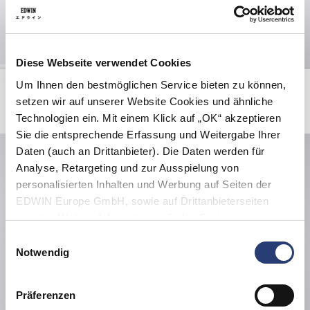
Diese Webseite verwendet Cookies
W' Cleo Short
W' Palma Skirt
Um Ihnen den bestmöglichen Service bieten zu können,
Black - moonstone wash
Blue - rinsed
setzen wir auf unserer Website Cookies und ähnliche
47,50 EUR
95,00 EUR
42,50 EUR
85,00 EUR
Technologien ein. Mit einem Klick auf „OK“ akzeptieren
Sie die entsprechende Erfassung und Weitergabe Ihrer
Daten (auch an Drittanbieter). Die Daten werden für
Analyse, Retargeting und zur Ausspielung von
personalisierten Inhalten und Werbung auf Seiten der
EDWIN Europe GmbH, sowie auf Drittanbieterseiten
genutzt. Weitere Informationen finden Sie in
den
Datenschutzhinweisen
. Sie können die Verwendung
Einwilligungsauswahl
von Cookies ablehnen oder jederzeit über Ihre Browser
Notwendig
Einstellungen anpassen.
Präferenzen