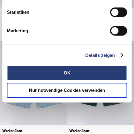
Statistiken
W' Ivy Dress
Worker Short
Blue - rinsed
Blue - dark marble wash
55,00 EUR
110,00 EUR
47,50 EUR
95,00 EUR
Marketing
Nicht auf Lager
Details zeigen
OK
Nur notwendige Cookies verwenden
Worker Short
Worker Short