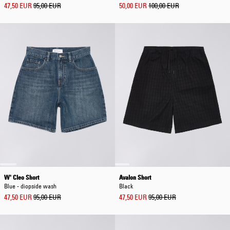
47,50 EUR
95,00 EUR
50,00 EUR
100,00 EUR
W' Cleo Short
Avalon Short
Blue - diopside wash
Black
47,50 EUR
95,00 EUR
47,50 EUR
95,00 EUR