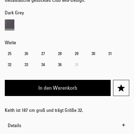
Gesäßtasche gesticktes Club Mix-Design.
Dark Grey
Weite
25
26
27
28
29
30
31
32
33
34
36
38
In den Warenkorb
Keith ist 187 cm groß und trägt Größe 32.
Details