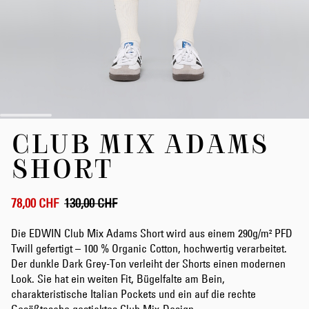
Zum
CLUB MIX ADAMS
Anfang
der
SHORT
Bildergalerie
springen
78,00 CHF
130,00 CHF
Die EDWIN Club Mix Adams Short wird aus einem 290g/m² PFD
Twill gefertigt – 100 % Organic Cotton, hochwertig verarbeitet.
Der dunkle Dark Grey-Ton verleiht der Shorts einen modernen
Look. Sie hat ein weiten Fit, Bügelfalte am Bein,
charakteristische Italian Pockets und ein auf die rechte