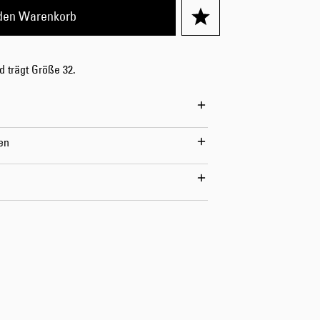
 den Warenkorb
Worker Short
Black - matt
wash
70,00 CHF
d trägt Größe 32.
100,00 CHF
en
Tyrell Short
Blue - mid
marble wash
60,00 CHF
100,00 CHF