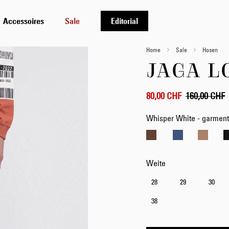
Accessoires
Sale
Editorial
Home
Sale
Hosen
JAGA L
80,00 CHF
160,00 CHF
Whisper White - garment
Weite
28
29
30
38