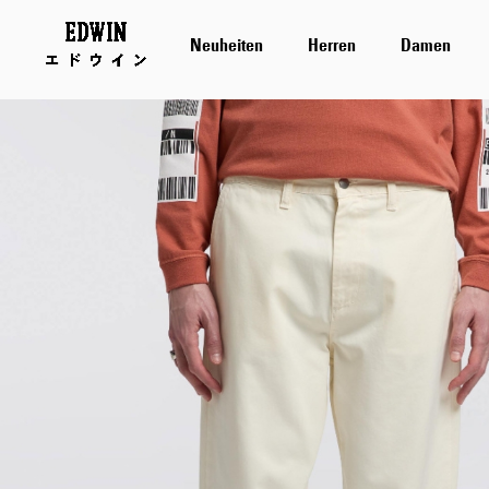
Neuheiten
Herren
Damen
Zum
Ende
der
Bildergalerie
springen