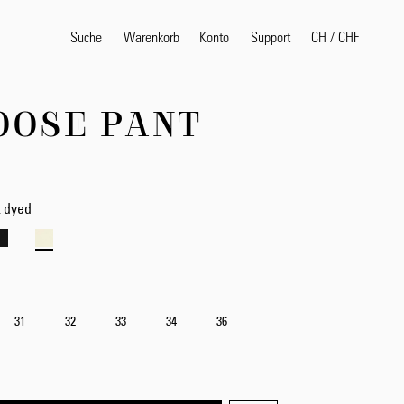
Suche
Warenkorb
Konto
CH
/
CHF
Support
OOSE PANT
Beliebte Suchbegriffe
selvedge
T
shirt
jeans
shirt
 dyed
Produkte
31
32
33
34
36