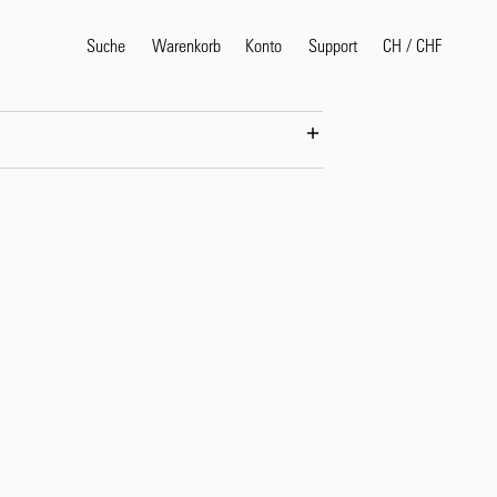
Suche
Warenkorb
Konto
CH
/
CHF
Support
en
Beliebte Suchbegriffe
selvedge
T
shirt
jeans
shirt
Produkte