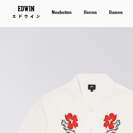
Neuheiten
Herren
Damen
Zum
Ende
der
Bildergalerie
springen