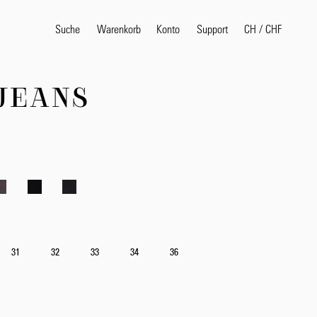
Suche
Warenkorb
Konto
CH
/
CHF
Support
JEANS
Beliebte Suchbegriffe
selvedge
T
shirt
jeans
shirt
Produkte
31
32
33
34
36