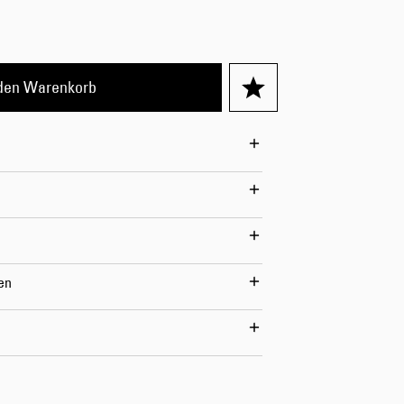
Worker Short
Black - matt
wash
70,00 CHF
 den Warenkorb
100,00 CHF
Tyrell Short
Blue - mid
marble wash
en
60,00 CHF
100,00 CHF