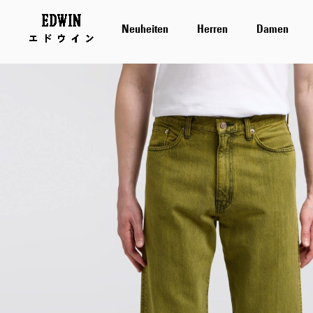
Neuheiten
Herren
Damen
Zum
Ende
der
Bildergalerie
springen