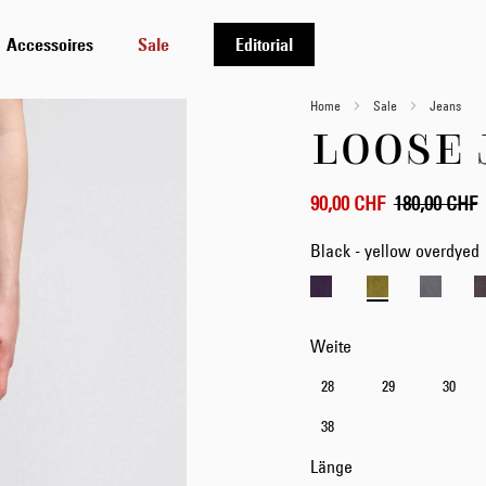
Accessoires
Sale
Editorial
Home
Sale
Jeans
LOOSE 
90,00 CHF
180,00 CHF
Black - yellow overdyed
Weite
28
29
30
38
Länge