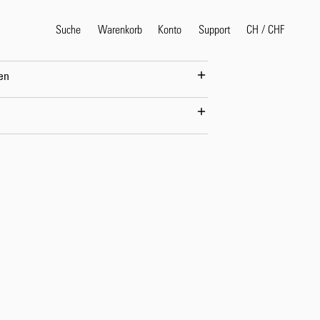
Suche
Warenkorb
Konto
CH
/
CHF
Support
en
Beliebte Suchbegriffe
selvedge
T
shirt
jeans
shirt
Produkte