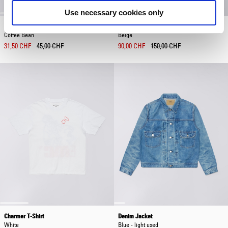
Use necessary cookies only
Oversize Basic T-Shirt
Painter Pant
Coffee Bean
Beige
31,50 CHF
45,00 CHF
90,00 CHF
150,00 CHF
Charmer T-Shirt
Denim Jacket
White
Blue - light used