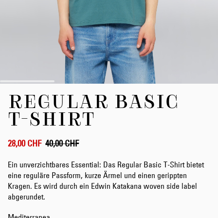
Zum
REGULAR BASIC
Anfang
der
T-SHIRT
Bildergalerie
springen
28,00 CHF
40,00 CHF
Ein unverzichtbares Essential: Das Regular Basic T-Shirt bietet
eine reguläre Passform, kurze Ärmel und einen gerippten
Kragen. Es wird durch ein Edwin Katakana woven side label
abgerundet.
Mediterranea