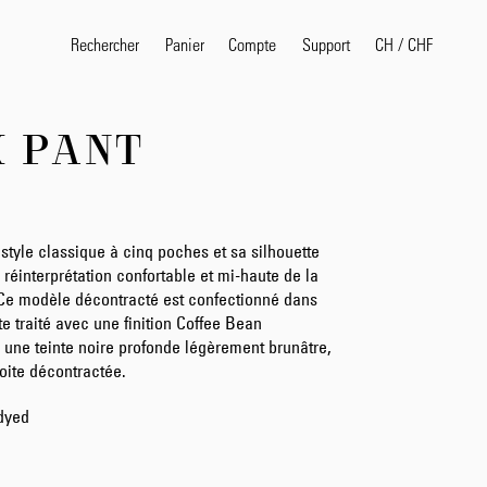
Rechercher
Panier
Compte
CH
/
CHF
Support
 PANT
Termes de recherche pop
selvedge
T
shirt
jeans
shirt
style classique à cinq poches et sa silhouette
réinterprétation confortable et mi-haute de la
Ce modèle décontracté est confectionné dans
e traité avec une finition Coffee Bean
Produits
 une teinte noire profonde légèrement brunâtre,
oite décontractée.
dyed