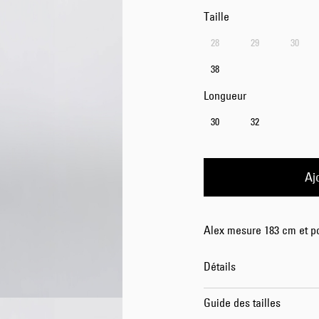
Taille
28
29
30
38
Longueur
30
32
Aj
Alex mesure 183 cm et po
Détails
Guide des tailles