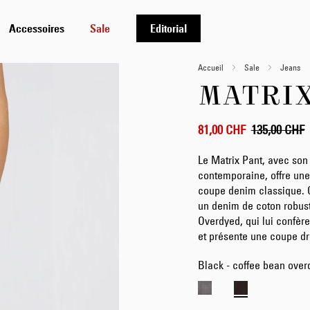
Accessoires
Sale
Editorial
Accueil
Sale
Jeans
MATRIX
81,00 CHF
135,00 CHF
Le Matrix Pant, avec son 
contemporaine, offre une 
coupe denim classique. 
un denim de coton robust
Overdyed, qui lui confère
et présente une coupe dr
Black - coffee bean over