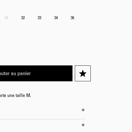
Worker Short
Black - matt
31
32
33
34
36
wash
70,00 CHF
100,00 CHF
outer au panier
Tyrell Short
Blue - mid
marble wash
60,00 CHF
rte une taille M.
100,00 CHF