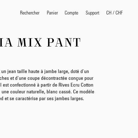
Rechercher
Panier
Compte
CH
/
CHF
Support
VIA MIX PANT
Termes de recherche pop
selvedge
T
shirt
jeans
shirt
 un jean taille haute à jambe large, doté d'un
oches et d'une coupe décontractée conçue pour
Il est confectionné à partir de Rives Ecru Cotton
e une couleur naturelle, blanc cassé. Ce modèle
Produits
ed et se caractérise par ses jambes larges.