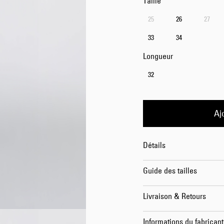
Taille
25
26
27
33
34
Longueur
32
Aj
Détails
Guide des tailles
Livraison & Retours
Informations du fabricant