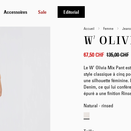
Accessoires
Sale
Editorial
Accueil
Femme
Jeans
W' OLI
67,50 CHF
135,00 CHF
Le W' Olivia Mix Pant est
style classique à cinq p
une silhouette féminine. 
Denim, ce qui lui confèr
épuré a une finition Rins
Natural - rinsed