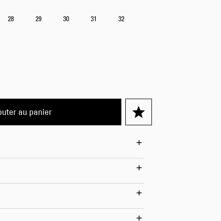
Worker Short
28
29
30
31
32
Black - matt
wash
70,00 CHF
100,00 CHF
outer au panier
Tyrell Short
Blue - mid
marble wash
60,00 CHF
100,00 CHF