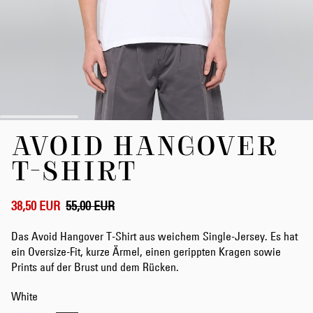
Zum
AVOID HANGOVER
Anfang
der
T-SHIRT
Bildergalerie
springen
38,50 EUR
55,00 EUR
Das Avoid Hangover T-Shirt aus weichem Single-Jersey. Es hat
ein Oversize-Fit, kurze Ärmel, einen gerippten Kragen sowie
Prints auf der Brust und dem Rücken.
White