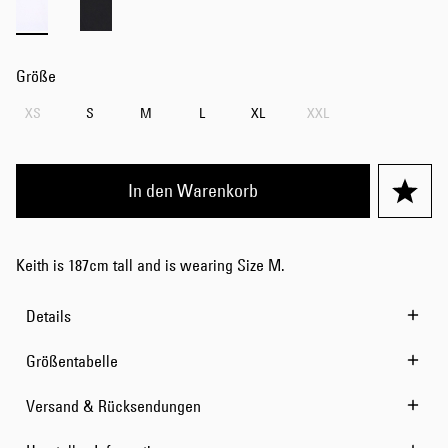
Größe
XS
S
M
L
XL
XXL
In den Warenkorb
Keith is 187cm tall and is wearing Size M.
Details
Größentabelle
Versand & Rücksendungen