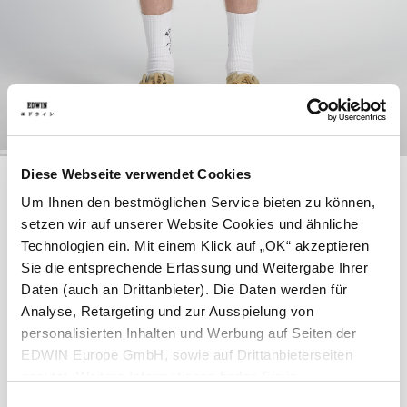
Zum
Diese Webseite verwendet Cookies
BRIDGER SHORT
Anfang
der
Um Ihnen den bestmöglichen Service bieten zu können,
Bildergalerie
setzen wir auf unserer Website Cookies und ähnliche
springen
66,50 EUR
95,00 EUR
Technologien ein. Mit einem Klick auf „OK“ akzeptieren
Sie die entsprechende Erfassung und Weitergabe Ihrer
Blue - dad wash
Daten (auch an Drittanbieter). Die Daten werden für
Analyse, Retargeting und zur Ausspielung von
personalisierten Inhalten und Werbung auf Seiten der
EDWIN Europe GmbH, sowie auf Drittanbieterseiten
Weite
genutzt. Weitere Informationen finden Sie in
den
28
Datenschutzhinweisen
29
30
31
. Sie können die Verwendung
32
33
34
Einwilligungsauswahl