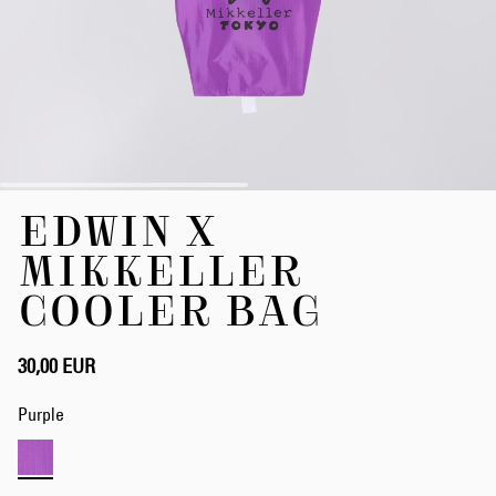
Zum
EDWIN X
Anfang
der
MIKKELLER
Bildergalerie
springen
COOLER BAG
30,00 EUR
Purple