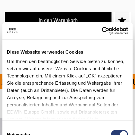
In den Warenkorb
Versand & Rücksendungen
Diese Webseite verwendet Cookies
Hersteller-Informationen
Um Ihnen den bestmöglichen Service bieten zu können,
setzen wir auf unserer Website Cookies und ähnliche
Technologien ein. Mit einem Klick auf „OK“ akzeptieren
NG FÜR ALLE BESTELLU
Sie die entsprechende Erfassung und Weitergabe Ihrer
Daten (auch an Drittanbieter). Die Daten werden für
Analyse, Retargeting und zur Ausspielung von
Verwandte Artikel
personalisierten Inhalten und Werbung auf Seiten der
EDWIN Europe GmbH, sowie auf Drittanbieterseiten
genutzt. Weitere Informationen finden Sie in
den
Datenschutzhinweisen
. Sie können die Verwendung
Einwilligungsauswahl
von Cookies ablehnen oder jederzeit über Ihre Browser
Notwendig