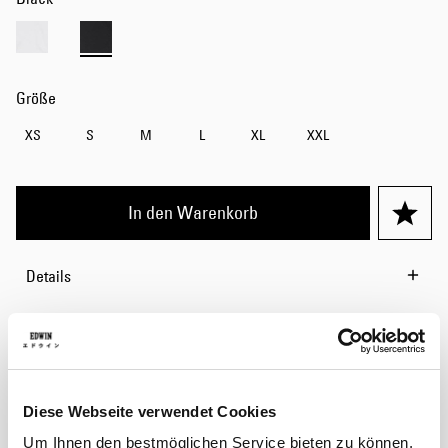
Größe
XS
S
M
L
XL
XXL
In den Warenkorb
Details
Größentabelle
Versand & Rücksendungen
Hersteller-Informationen
Diese Webseite verwendet Cookies
Um Ihnen den bestmöglichen Service bieten zu können,