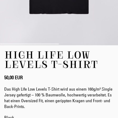
Zum
HIGH LIFE LOW
Anfang
der
LEVELS T-SHIRT
Bildergalerie
springen
50,00 EUR
Das High Life Low Levels T-Shirt wird aus einem 160g/m² Single
Jersey gefertigt – 100 % Baumwolle, hochwertig verarbeitet. Es
hat einen Oversized Fit, einen gerippten Kragen und Front- und
Back-Prints.
Black