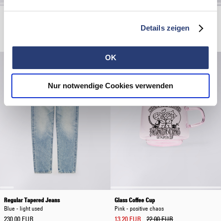
Century Jacket
Core Socks
Coffee Bean
Grey Marl
Details zeigen
114,00 EUR
190,00 EUR
20,00 EUR
OK
Nur notwendige Cookies verwenden
Regular Tapered Jeans
Glass Coffee Cup
Blue - light used
Pink - positive chaos
230,00 EUR
13,20 EUR
22,00 EUR