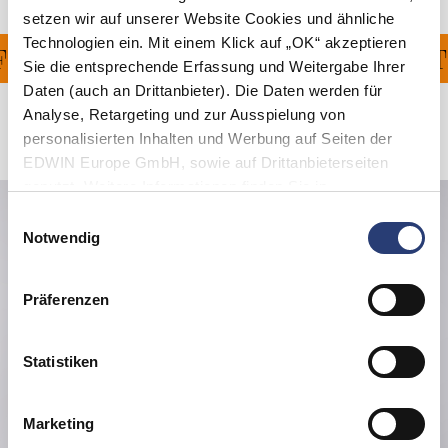
setzen wir auf unserer Website Cookies und ähnliche
Technologien ein. Mit einem Klick auf „OK“ akzeptieren
FERUNG FÜR ALLE BEST
Sie die entsprechende Erfassung und Weitergabe Ihrer
Daten (auch an Drittanbieter). Die Daten werden für
Analyse, Retargeting und zur Ausspielung von
Verwandte Artikel
personalisierten Inhalten und Werbung auf Seiten der
EDWIN Europe GmbH, sowie auf Drittanbieterseiten
genutzt. Weitere Informationen finden Sie in
den
Datenschutzhinweisen
. Sie können die Verwendung
Einwilligungsauswahl
von Cookies ablehnen oder jederzeit über Ihre Browser
Notwendig
Einstellungen anpassen.
Präferenzen
Statistiken
Marketing