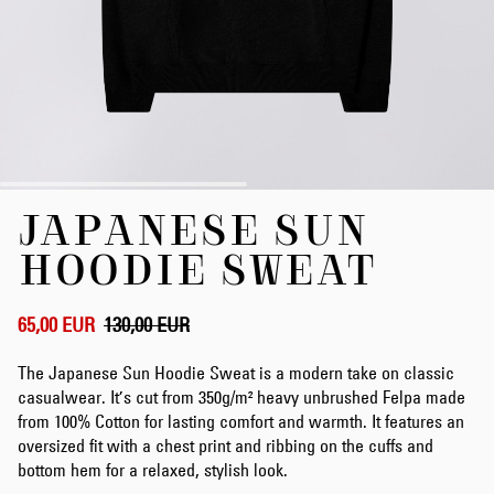
Zum
JAPANESE SUN
Anfang
der
HOODIE SWEAT
Bildergalerie
springen
65,00 EUR
130,00 EUR
The Japanese Sun Hoodie Sweat is a modern take on classic
casualwear. It’s cut from 350g/m² heavy unbrushed Felpa made
from 100% Cotton for lasting comfort and warmth. It features an
oversized fit with a chest print and ribbing on the cuffs and
bottom hem for a relaxed, stylish look.