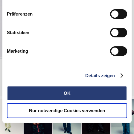
Einstellungen anpassen.
Präferenzen
Statistiken
Marketing
Legal Highs Sweat
Grey Marl - garment washed
Details zeigen
60,00 EUR
120,00 EUR
OK
Nur notwendige Cookies verwenden