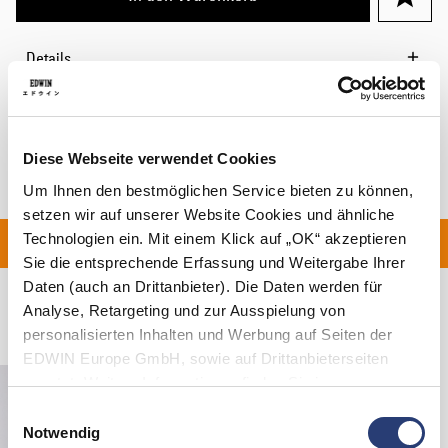
Details
Versand & Rücksendungen
Hersteller-Informationen
Diese Webseite verwendet Cookies
Um Ihnen den bestmöglichen Service bieten zu können,
setzen wir auf unserer Website Cookies und ähnliche
Technologien ein. Mit einem Klick auf „OK“ akzeptieren
ERUNG FÜR ALLE BEST
Sie die entsprechende Erfassung und Weitergabe Ihrer
Daten (auch an Drittanbieter). Die Daten werden für
Analyse, Retargeting und zur Ausspielung von
Verwandte Artikel
personalisierten Inhalten und Werbung auf Seiten der
EDWIN Europe GmbH, sowie auf Drittanbieterseiten
genutzt. Weitere Informationen finden Sie in
den
Datenschutzhinweisen
. Sie können die Verwendung
Einwilligungsauswahl
von Cookies ablehnen oder jederzeit über Ihre Browser
Notwendig