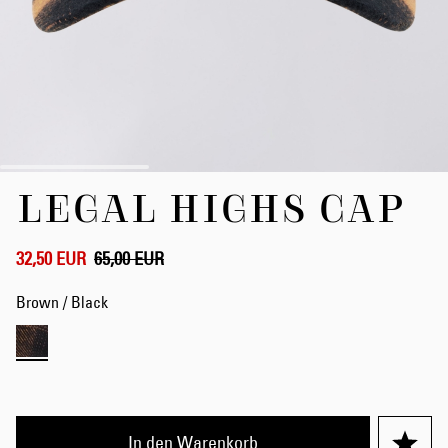
Zum
LEGAL HIGHS CAP
Anfang
der
Bildergalerie
springen
32,50 EUR
65,00 EUR
Brown / Black
In den Warenkorb