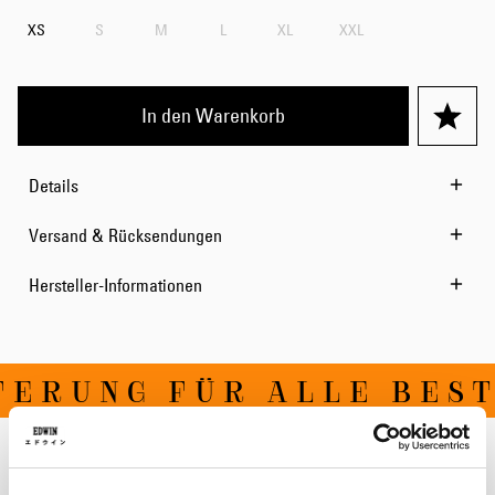
XS
S
M
L
XL
XXL
In den Warenkorb
Details
Versand & Rücksendungen
Hersteller-Informationen
ERUNG FÜR ALLE BEST
Verwandte Artikel