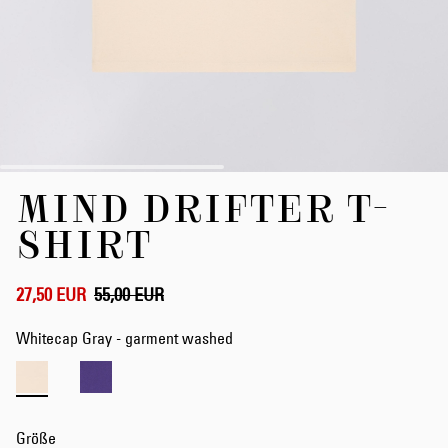
Zum
MIND DRIFTER T-
Anfang
der
SHIRT
Bildergalerie
springen
27,50 EUR
55,00 EUR
Whitecap Gray - garment washed
Größe