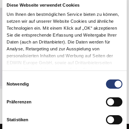
Diese Webseite verwendet Cookies
Um Ihnen den bestmöglichen Service bieten zu können,
setzen wir auf unserer Website Cookies und ähnliche
Technologien ein. Mit einem Klick auf „OK“ akzeptieren
Sie die entsprechende Erfassung und Weitergabe Ihrer
Daten (auch an Drittanbieter). Die Daten werden für
Analyse, Retargeting und zur Ausspielung von
personalisierten Inhalten und Werbung auf Seiten der
EDWIN Europe GmbH, sowie auf Drittanbieterseiten
genutzt. Weitere Informationen finden Sie in
den
Datenschutzhinweisen
. Sie können die Verwendung
Einwilligungsauswahl
von Cookies ablehnen oder jederzeit über Ihre Browser
Notwendig
Einstellungen anpassen.
Mind Drifter Hoodie Sweat
Whitecap Gray - garment washed
Präferenzen
90,00 EUR
180,00 EUR
Statistiken