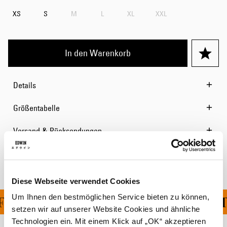
XS
S
M
L
XL
XXL
In den Warenkorb
Details
Größentabelle
Versand & Rücksendungen
Hersteller-Informationen
Diese Webseite verwendet Cookies
Um Ihnen den bestmöglichen Service bieten zu können,
FERUNG FÜR ALLE BEST
setzen wir auf unserer Website Cookies und ähnliche
Technologien ein. Mit einem Klick auf „OK“ akzeptieren