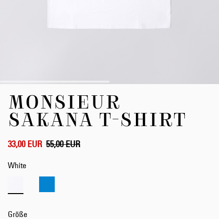
Zum
MONSIEUR
Anfang
der
SAKANA T-SHIRT
Bildergalerie
springen
33,00 EUR
55,00 EUR
White
Größe