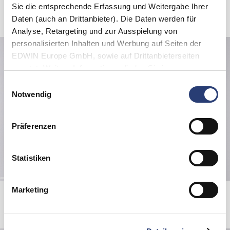
Sie die entsprechende Erfassung und Weitergabe Ihrer
Verwandte Artikel
Daten (auch an Drittanbieter). Die Daten werden für
Analyse, Retargeting und zur Ausspielung von
personalisierten Inhalten und Werbung auf Seiten der
EDWIN Europe GmbH, sowie auf Drittanbieterseiten
genutzt. Weitere Informationen finden Sie in
den
Datenschutzhinweisen
. Sie können die Verwendung
Einwilligungsauswahl
von Cookies ablehnen oder jederzeit über Ihre Browser
Notwendig
Einstellungen anpassen.
Präferenzen
Statistiken
Marketing
Wide Pant
United We Stand Hoodie Sweat
Blue - mid light used
Grey Marl
108,50 EUR
155,00 EUR
75,00 EUR
150,00 EUR