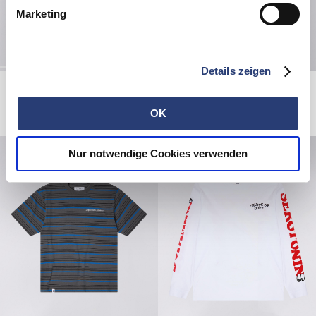
Marketing
Details zeigen
Edwin Music Channel Slipmat
Loose Jeans
Black
Blue - light used
12,00 EUR
160,00 EUR
OK
Nur notwendige Cookies verwenden