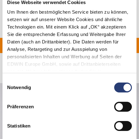
Versand & Rücksendungen
Diese Webseite verwendet Cookies
Um Ihnen den bestmöglichen Service bieten zu können,
Hersteller-Informationen
setzen wir auf unserer Website Cookies und ähnliche
Technologien ein. Mit einem Klick auf „OK“ akzeptieren
Sie die entsprechende Erfassung und Weitergabe Ihrer
Daten (auch an Drittanbieter). Die Daten werden für
FERUNG FÜR ALLE BES
Analyse, Retargeting und zur Ausspielung von
personalisierten Inhalten und Werbung auf Seiten der
EDWIN Europe GmbH, sowie auf Drittanbieterseiten
Verwandte Artikel
genutzt. Weitere Informationen finden Sie in
den
Datenschutzhinweisen
. Sie können die Verwendung
Einwilligungsauswahl
von Cookies ablehnen oder jederzeit über Ihre Browser
Notwendig
Einstellungen anpassen.
Präferenzen
Statistiken