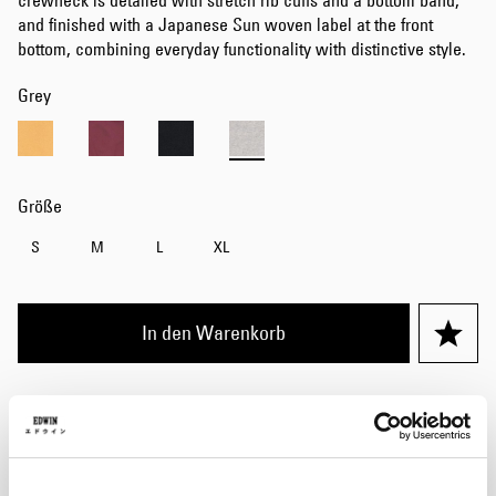
crewneck is detailed with stretch rib cuffs and a bottom band,
and finished with a Japanese Sun woven label at the front
bottom, combining everyday functionality with distinctive style.
Grey
Größe
S
M
L
XL
In den Warenkorb
Details
Größentabelle