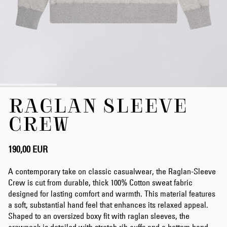
Zum
RAGLAN SLEEVE
Anfang
der
CREW
Bildergalerie
springen
190,00 EUR
A contemporary take on classic casualwear, the Raglan-Sleeve
Crew is cut from durable, thick 100% Cotton sweat fabric
designed for lasting comfort and warmth. This material features
a soft, substantial hand feel that enhances its relaxed appeal.
Shaped to an oversized boxy fit with raglan sleeves, the