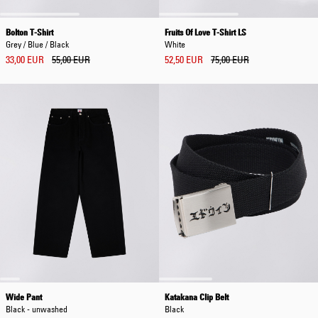
Bolton T-Shirt
Fruits Of Love T-Shirt LS
Grey / Blue / Black
White
33,00 EUR
55,00 EUR
52,50 EUR
75,00 EUR
Wide Pant
Katakana Clip Belt
Black - unwashed
Black