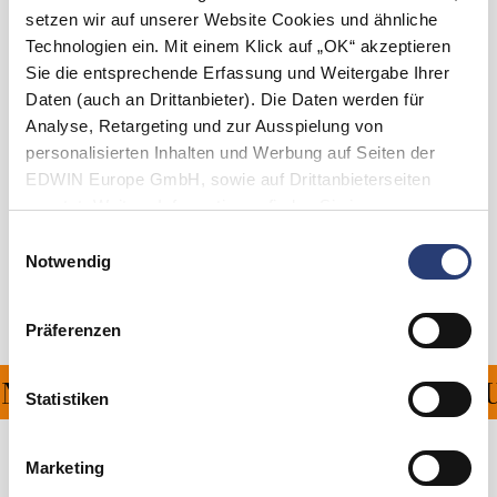
setzen wir auf unserer Website Cookies und ähnliche
S
M
L
XL
Technologien ein. Mit einem Klick auf „OK“ akzeptieren
Sie die entsprechende Erfassung und Weitergabe Ihrer
Daten (auch an Drittanbieter). Die Daten werden für
In den Warenkorb
Analyse, Retargeting und zur Ausspielung von
personalisierten Inhalten und Werbung auf Seiten der
EDWIN Europe GmbH, sowie auf Drittanbieterseiten
Details
genutzt. Weitere Informationen finden Sie in
den
Datenschutzhinweisen
. Sie können die Verwendung
Versand & Rücksendungen
Einwilligungsauswahl
von Cookies ablehnen oder jederzeit über Ihre Browser
Notwendig
Hersteller-Informationen
Einstellungen anpassen.
Präferenzen
NG FÜR ALLE BESTELLU
Statistiken
Marketing
Verwandte Artikel