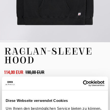
Zum
RAGLAN-SLEEVE
Anfang
der
HOOD
Bildergalerie
springen
114,00 EUR
190,00 EUR
Black - ozone
Diese Webseite verwendet Cookies
Größe
Um Ihnen den bestmöglichen Service bieten zu können,