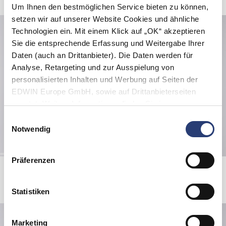
Um Ihnen den bestmöglichen Service bieten zu können,
setzen wir auf unserer Website Cookies und ähnliche
Technologien ein. Mit einem Klick auf „OK“ akzeptieren
Sie die entsprechende Erfassung und Weitergabe Ihrer
Daten (auch an Drittanbieter). Die Daten werden für
Analyse, Retargeting und zur Ausspielung von
personalisierten Inhalten und Werbung auf Seiten der
EDWIN Europe GmbH, sowie auf Drittanbieterseiten
genutzt. Weitere Informationen finden Sie in
den
Datenschutzhinweisen
. Sie können die Verwendung
Einwilligungsauswahl
von Cookies ablehnen oder jederzeit über Ihre Browser
Notwendig
Einstellungen anpassen.
Präferenzen
Ongaku T-Shirt
Positive Chaos Sweat
White
Black
35,00 EUR
50,00 EUR
60,00 EUR
120,00 EUR
Statistiken
Marketing