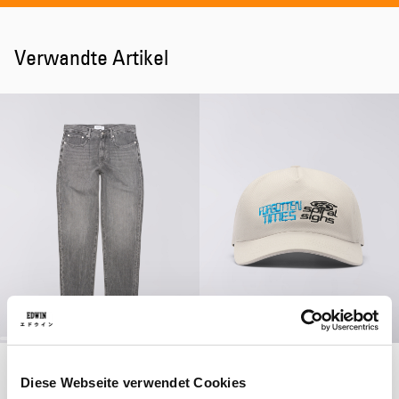
Verwandte Artikel
Cosmos Pant
Forgotten Times 5 Panel Cap
Black - horizon wash
Grey
Diese Webseite verwendet Cookies
75,00 EUR
125,00 EUR
28,00 EUR
40,00 EUR