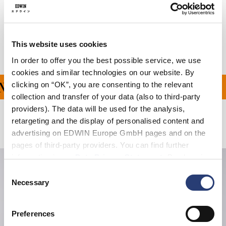
Livraison & Retours
Informations du fabricant
This website uses cookies
In order to offer you the best possible service, we use
cookies and similar technologies on our website. By
clicking on “OK”, you are consenting to the relevant
 OFFERT À PARTIR DE 
collection and transfer of your data (also to third-party
providers). The data will be used for the analysis,
retargeting and the display of personalised content and
Produits apparentés
advertising on EDWIN Europe GmbH pages and on the
pages of third-party providers. You can find further
information in our
Data Privacy Statement
. By changing
your browser settings, you can disable the acceptance of
Consent
cookies or determine how they are used at any time.
Necessary
Selection
Preferences