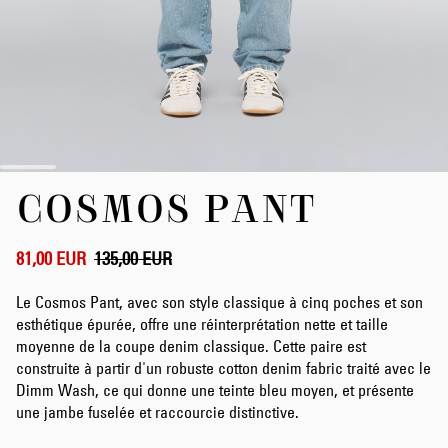
Skip
COSMOS PANT
to
the
beginning
of
81,00 EUR
135,00 EUR
the
images
Le Cosmos Pant, avec son style classique à cinq poches et son
gallery
esthétique épurée, offre une réinterprétation nette et taille
moyenne de la coupe denim classique. Cette paire est
construite à partir d'un robuste cotton denim fabric traité avec le
Dimm Wash, ce qui donne une teinte bleu moyen, et présente
une jambe fuselée et raccourcie distinctive.