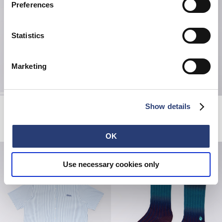
Preferences
Statistics
Marketing
Hold My Gaze T-Shirt
Regular Tapered Jeans
Show details
White
Blue - light used
42,00 EUR
60,00 EUR
230,00 EUR
OK
Use necessary cookies only