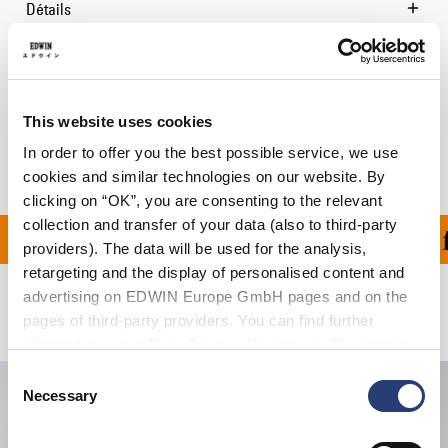
Détails
Guide des tailles
Livraison & Retours
This website uses cookies
Informations du fabricant
In order to offer you the best possible service, we use
cookies and similar technologies on our website. By
clicking on “OK”, you are consenting to the relevant
collection and transfer of your data (also to third-party
OFFERT À PARTIR DE 1
providers). The data will be used for the analysis,
retargeting and the display of personalised content and
advertising on EDWIN Europe GmbH pages and on the
Produits apparentés
pages of third-party providers. You can find further
information in our
Data Privacy Statement
. By changing
your browser settings, you can disable the acceptance of
Consent
cookies or determine how they are used at any time.
Necessary
Selection