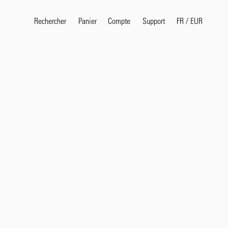
Rechercher
Panier
Compte
FR
/
EUR
Support
Termes de recherche pop
selvedge
T
shirt
jeans
shirt
Produits