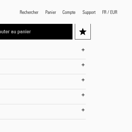
Rechercher
Panier
Compte
FR
/
EUR
Support
outer au panier
Termes de recherche pop
selvedge
T
shirt
jeans
shirt
Produits