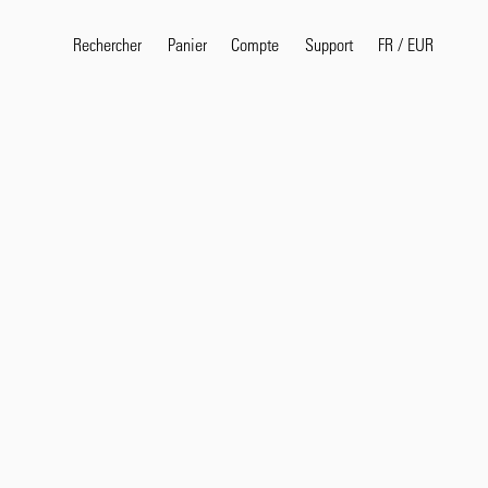
Rechercher
Panier
Compte
FR
/
EUR
Support
Termes de recherche pop
selvedge
T
shirt
jeans
shirt
Produits