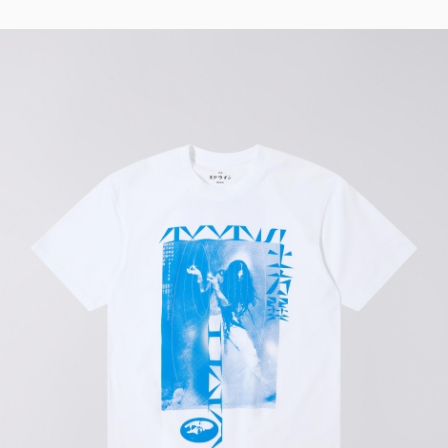
Regular Tapered
Jeans
Blue - mid light
used
93,00 EUR
155,00 EUR
Matrix Pant
Blue - heavy
bleach wash
75,00 EUR
125,00 EUR