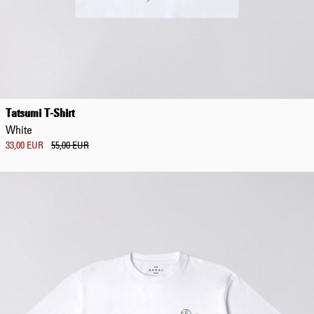
Regular Tapered
Jeans
Tatsumi T-Shirt
Blue - mid dark
White
wash
129,00 EUR
33,00 EUR
55,00 EUR
215,00 EUR
Regular Tapered
Jeans
Blue - mid light
used