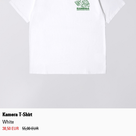
108,50 EUR
155,00 EUR
Kamera T-Shirt
White
38,50 EUR
55,00 EUR