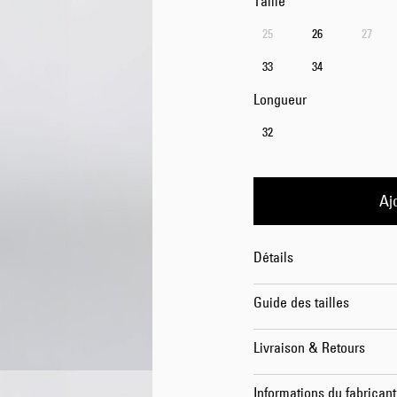
Taille
25
26
27
33
34
Longueur
32
Aj
Détails
Guide des tailles
Livraison & Retours
Informations du fabricant