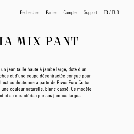
Rechercher
Panier
Compte
FR
/
EUR
Support
VIA MIX PANT
Termes de recherche pop
selvedge
T
shirt
jeans
shirt
 un jean taille haute à jambe large, doté d'un
oches et d'une coupe décontractée conçue pour
Il est confectionné à partir de Rives Ecru Cotton
e une couleur naturelle, blanc cassé. Ce modèle
Produits
ed et se caractérise par ses jambes larges.