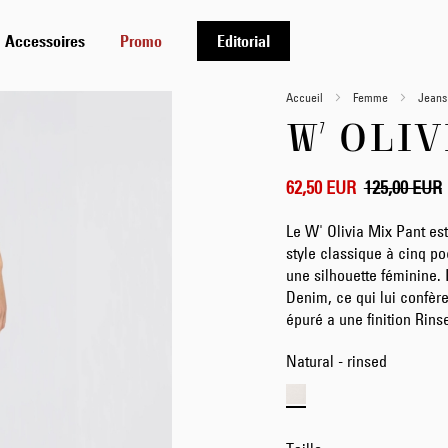
Accessoires
Promo
Editorial
Accueil
Femme
Jeans
W' OLI
62,50 EUR
125,00 EUR
Le W' Olivia Mix Pant est
style classique à cinq p
une silhouette féminine. 
Denim, ce qui lui confèr
épuré a une finition Rins
Natural - rinsed