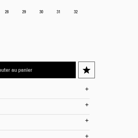
Worker Short
28
29
30
31
32
Black - matt
wash
66,50 EUR
95,00 EUR
outer au panier
Tyrell Short
Blue - mid
marble wash
57,00 EUR
95,00 EUR